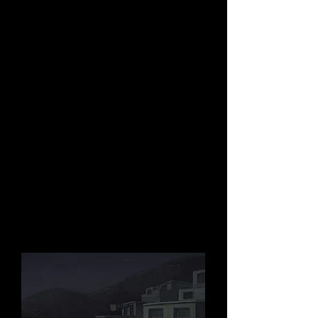
La vidéo pédagogique
Le CRAVLOR a demandé à Wilfried Jude
de réaliser
une vidéo pédagogique autour du film
.