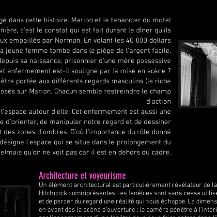
Enfermement
gé dans cette histoire. Marion et le tenancier du motel
ère, c'est le constat qui est fait durant le dîner
qu'ils
eaux empaillés par Norman. En volant les 40 000 dollars
 la jeune femme tombe dans le piège de l'argent facile.
depuis sa naissance, prisonnier d'une mère possessive
et enfermement est-il souligné par la mise en scène ?
 être portée aux différents regards masculins (le riche
) posés sur Marion. Chacun semble restreindre le champ
d'action
l'espace autour d'elle. Cet enfermement est aussi une
 d'orienter, de manipuler notre regard et de dessiner
cit des zones d'ombres. D'où l'importance du rôle donné
ésigne l'espace qui se situe dans le prolongement du
ge)mais qu'on ne voit pas car il est en dehors du cadre.
Architecture et voyeurisme
Un élément architectural est particulièrement révélateur de la
Hitchcock : omniprésentes, les fenêtres sont sans cesse utilisé
et de percer du regard une réalité qui nous échappe. La dimensi
en avant dès la scène d'ouverture : la caméra pénètre à l'inté