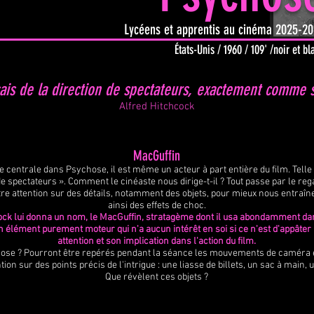
Lycéens et apprentis au cinéma 2025-2
États-Unis / 1960 / 109' /noir et bl
sais de la direction de spectateurs, exactement comme si
Alfred Hitchcock
MacGuffin
centrale dans Psychose, il est même un acteur à part entière du film. Telle é
n de spectateurs ». Comment le cinéaste nous dirige-t-il ? Tout passe par le re
re attention sur des détails, notamment des objets, pour mieux nous entraîne
ainsi des effets de choc.
ock lui donna un nom, le MacGuffin, stratagème dont il usa abondamment dans s
un élément purement moteur qui n'a aucun intérêt en soi si ce n'est d'appâter
attention et son implication dans l'action du film.
hose ? Pourront être repérés pendant la séance les mouvements de caméra 
tion sur des points précis de l'intrigue : une liasse de billets, un sac à main, u
Que révèlent ces objets ?