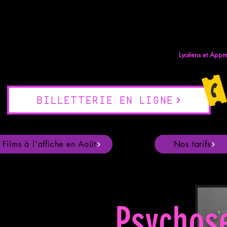
seau
Séances en plein air
Partenariat salles fixes
Lycéens et Appr
BILLETTERIE EN LIGNE
Films à l'affiche en Août
Nos tarifs
Psychos