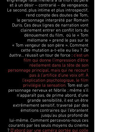
engrenage fatal mènera à la mort du père
et à un désir – contrarié – de vengeance.
Le second, plus intime et plus introspectif,
rend compte des doutes de Tom,
le personnage interprété par Romain
Duris. Ces deux lignes de narration vont
clairement entrer en conflit lors du
dénouement du film, où le « Tom
mélomane » prend le pas sur le
« Tom vengeur de son père ». Comment
cette mutation a-t-elle eu lieu ?
De
battre…
réussit un tour de force :
c’est un
film qui donne l’impression d’être
réellement dans la tête de son
personnage principal, mais qui ne recourt
pas à l’artifice d’une voix off. À
l’explication psychologique, le film
privilégie la sensation.
Tom est un
personnage nerveux et fébrile ; même s’il
n’apparaît pas, de prime abord, d’une
grande sensibilité, il est un être
extrêmement sensitif, traversé par des
émotions contraires qui l’ébranlent
jusqu’au plus profond de
lui-même. Comment percevons-nous ces
courants par les seuls moyens du cinéma
?
D’abord par une caméra portée qui colle