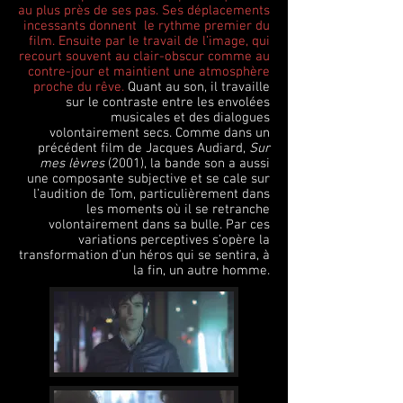
au plus près de ses pas. Ses déplacements
incessants donnent
le rythme premier du
film. Ensuite par le travail de l’image, qui
recourt souvent au clair-obscur comme au
contre-jour et maintient une atmosphère
proche du rêve.
Quant au son,
il travaille
sur le contraste entre les envolées
musicales et des dialogues
volontairement secs. Comme dans un
précédent film de Jacques Audiard,
Sur
mes lèvres
(2001), la bande son a aussi
une composante subjective et se cale sur
l’audition de Tom, particulièrement dans
les moments où il se retranche
volontairement dans sa bulle. Par ces
variations perceptives s’opère la
transformation d’un héros qui se sentira, à
la fin, un autre homme.