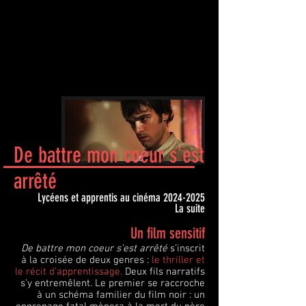
De battre mon coeur s'est
arrêté
Lycéens et apprentis au cinéma
2024-2025
La suite
Un film sensitif
De battre mon coeur s’est arrêté
s’inscrit
à la croisée de deux genres :
le thriller et
le récit d’apprentissage.
Deux fils narratifs
s’y entremêlent. Le premier se raccroche
à un schéma familier du film noir : un