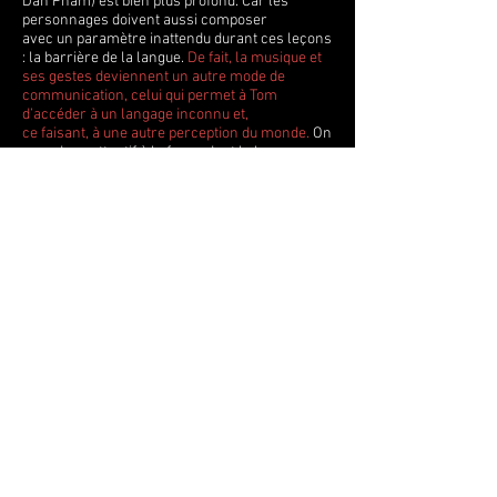
Dan Pham) est bien plus profond. Car les
personnages doivent aussi composer
avec un paramètre inattendu durant ces leçons
: la barrière de la langue.
De fait, la musique et
ses gestes deviennent un autre mode de
communication, celui qui permet à Tom
d’accéder à un langage inconnu et,
ce faisant, à une autre perception du monde.
On
sera donc attentif à la façon dont le langage
musical
et le langage corporel entrent en interaction –
parfois en conflit, parfois en harmonie – durant
ces leçons
de piano si particulières.