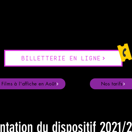
seau
Séances en plein air
Partenariat salles fixes
Lycéens et Appr
BILLETTERIE EN LIGNE
Films à l'affiche en Août
Nos tarifs
ntation du dispositif 2021/